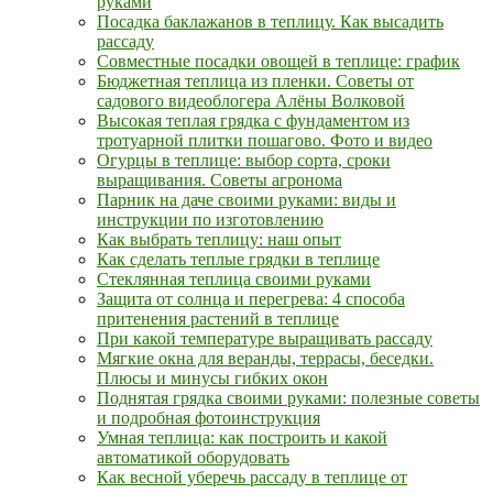
руками
Посадка баклажанов в теплицу. Как высадить
рассаду
Совместные посадки овощей в теплице: график
Бюджетная теплица из пленки. Советы от
садового видеоблогера Алёны Волковой
Высокая теплая грядка с фундаментом из
тротуарной плитки пошагово. Фото и видео
Огурцы в теплице: выбор сорта, сроки
выращивания. Советы агронома
Парник на даче своими руками: виды и
инструкции по изготовлению
Как выбрать теплицу: наш опыт
Как сделать теплые грядки в теплице
Стеклянная теплица своими руками
Защита от солнца и перегрева: 4 способа
притенения растений в теплице
При какой температуре выращивать рассаду
Мягкие окна для веранды, террасы, беседки.
Плюсы и минусы гибких окон
Поднятая грядка своими руками: полезные советы
и подробная фотоинструкция
Умная теплица: как построить и какой
автоматикой оборудовать
Как весной уберечь рассаду в теплице от