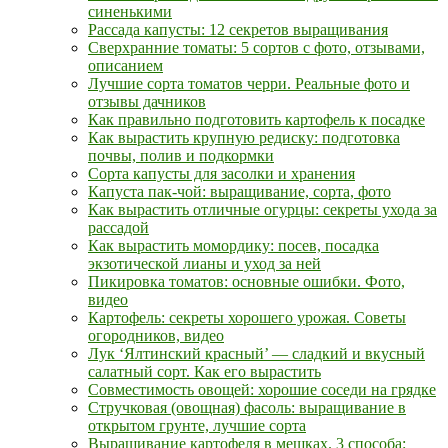
синенькими
Рассада капусты: 12 секретов выращивания
Сверхранние томаты: 5 сортов с фото, отзывами,
описанием
Лучшие сорта томатов черри. Реальные фото и
отзывы дачников
Как правильно подготовить картофель к посадке
Как вырастить крупную редиску: подготовка
почвы, полив и подкормки
Сорта капусты для засолки и хранения
Капуста пак-чой: выращивание, сорта, фото
Как вырастить отличные огурцы: секреты ухода за
рассадой
Как вырастить момордику: посев, посадка
экзотической лианы и уход за ней
Пикировка томатов: основные ошибки. Фото,
видео
Картофель: секреты хорошего урожая. Советы
огородников, видео
Лук ‘Ялтинский красный’ — сладкий и вкусный
салатный сорт. Как его вырастить
Совместимость овощей: хорошие соседи на грядке
Стручковая (овощная) фасоль: выращивание в
открытом грунте, лучшие сорта
Выращивание картофеля в мешках. 3 способа: