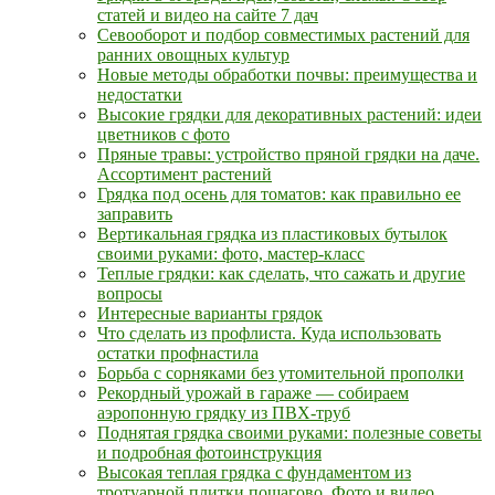
статей и видео на сайте 7 дач
Севооборот и подбор совместимых растений для
ранних овощных культур
Новые методы обработки почвы: преимущества и
недостатки
Высокие грядки для декоративных растений: идеи
цветников с фото
Пряные травы: устройство пряной грядки на даче.
Ассортимент растений
Грядка под осень для томатов: как правильно ее
заправить
Вертикальная грядка из пластиковых бутылок
своими руками: фото, мастер-класс
Теплые грядки: как сделать, что сажать и другие
вопросы
Интересные варианты грядок
Что сделать из профлиста. Куда использовать
остатки профнастила
Борьба с сорняками без утомительной прополки
Рекордный урожай в гараже — собираем
аэропонную грядку из ПВХ-труб
Поднятая грядка своими руками: полезные советы
и подробная фотоинструкция
Высокая теплая грядка с фундаментом из
тротуарной плитки пошагово. Фото и видео