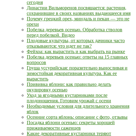
сегодня
Династии Вильморенов посвящается: растения,
сохранившие в своих названиях выдающееся имя
Почему грецкий орех, миндаль и пекан — это не
орехи
Побелка деревьев осенью. Обработка стволов
перед побелкой. Видео
Плодовые культуры, от которых дачники часто
отказываются: что идет не так?
Фейхоа: как вырастить и как выбрать на рынке
Побелка деревьев осенью: ответы на 15 главных
вопросов
Груша уссурийская: поразительно выносливая и
зимостойкая декоративная культура. Как ее
вырастить
Прививка яблони: как правильно делать
окулировку осенью
Уход за ягодными кустарниками после
плодоношения. Готовим урожай с осени
Необходимые условия для длительного хранения
яблок
Осенние сорта яблонь: описание с фото, отзывы
Посадка яблони осенью: секреты хорошей
приживаемости саженцев
Какие декоративные кустарники теряют