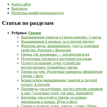
Карта сайта
Контакты
Политика конфиденциальности
Статьи по разделам
Рубрика:
Грядки
Выращивание томатов в грядах-коробах. Советы
Выращивание в мешках: за и против (видео)
Фенхель: виды, выращивание, уход и полезные
свойства. Рецепты с фенхелем
Грядка для земляники — интересная идея
Подготовка теплицы к весенним посадкам
Огород по-новому: идеи устройства
нестандартных урожайных грядок
Грядки на даче. Различные варианты оформления
грядок с фото
Безрассадное выращивание томатов в средней
полосе: 4 способа
Пирамида для клубники, настил против сорняков
и еще 7 полезных идей для дачи. Забирайте!
Бордюры для клумб и грядок: из разных
материалов и живые. Идеи и фото
Грядки в огороде: идеи, советы, схемы. Обзор