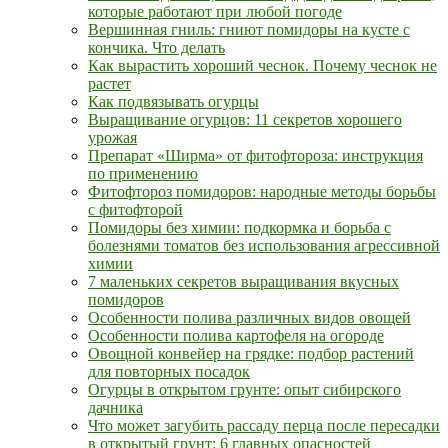
которые работают при любой погоде
Вершинная гниль: гниют помидоры на кусте с
кончика. Что делать
Как вырастить хороший чеснок. Почему чеснок не
растет
Как подвязывать огурцы
Выращивание огурцов: 11 секретов хорошего
урожая
Препарат «Ширма» от фитофтороза: инструкция
по применению
Фитофтороз помидоров: народные методы борьбы
с фитофторой
Помидоры без химии: подкормка и борьба с
болезнями томатов без использования агрессивной
химии
7 маленьких секретов выращивания вкусных
помидоров
Особенности полива различных видов овощей
Особенности полива картофеля на огороде
Овощной конвейер на грядке: подбор растений
для повторных посадок
Огурцы в открытом грунте: опыт сибирского
дачника
Что может загубить рассаду перца после пересадки
в открытый грунт: 6 главных опасностей