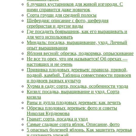
6 лучших кустарников для живой изгороди. С
ними справится даже новичок
Сорта груши для средней полосы
Шефердия: описание с фото, шефердия
серебристая и другие виды
Где посадить боярышник, как его выращивать и
для чего использовать
Миндаль: посадка, выращивание, уход. Личный
опыт выращивания
Яблоня весной: обрезка, подкормка, опрыскивание
Не все то орех, что им называется! Об орехах —
настоящих и не очень
Прививка плодовых деревьев: правила, привой,
подвой, камбий. Таблица совместимости привоев
и подвоев разных культур
Хурма в саду: сорта, посадка, особенности ухода
Кизил: посадка, выращивание и уход. Сорта
кизила
Раны и дупла плодовых деревьев: как лечить
Обрезка плодовых деревьев: фото и советы
Николая Курдюмова
Гранат: сорта, посадка и уход
Самые сладкие сорта яблок. Описание, фото
5 опасных болезней яблонь. Как защитить деревья
и сохранить урожай