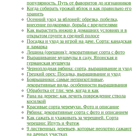
популярность. Путь от фаворитов до изгнанников
Когда собирать урожай яблок и как правильно его
хранить
Осенний уход за яблоней: обрезка, побелка,
внесение подкормки, борьба с вредителями
Как вырастить инжир в домашних условиях и в
открытом грунте в средней полосе
Посадка и уход за игрой на даче. Сорта: канадская
и ламарка
Лещина (орешник): декоративные сорта с фото
Выращивание мушмулы в саду. Японская и
германская мушмула
Черноплодная рябина: сорта, выращивание и уход
Грецкий орех: Посадка, выращивание и уход
Боярышники: самые неприхотливые,
декоративные виды, особенности выращивания
Обработка от тли: чем, когда и как
Рана на дереве: как лечить повреждение ствола
косилкой
Красивые сорта черемухи. Фото и описание
Рябина: декоративные сорта с фото и описанием
Как сажать и ухаживать за черешней. Сорта
черешни: Ипуть и Фатеж
9 лиственных деревьев, которые неохотно сажают
на дачных участках