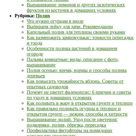
Выращивание лимонов и других экзотических
фруктов из косточек в домашних условиях
Рубрика:
Полив
Что нужно огурцам в июле
Выбираем лейку для дачи. Рекомендации
Капельный полив для теплицы своими руками
Как размножить замиокулькас: тонкости пересадки
и ухода
Особенности полива растений в домашнем
огороде
Пальмы комнатные: виды, описание с фото,
выращивание
Полив осенью: время, нормы и способы полива
деревьев
Как повысить урожайность яблонь. Советы от
опытных садоводов
Почему не цветет фаленопсис: 6 причин и советы
по уходу в домашних условиях
Как поливать в жару в открытом грунте и теплице
Как правильно поливать огурцы в теплице и
открытом грунте — режим, способы и хитрости
Выращивание лилий. Уход после цветения:
подкормки, полив, обрезка, пересадка
Профилактика фитофторы на помидорах
народными средствами