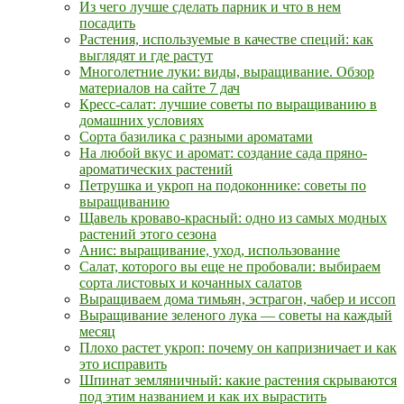
Из чего лучше сделать парник и что в нем
посадить
Растения, используемые в качестве специй: как
выглядят и где растут
Многолетние луки: виды, выращивание. Обзор
материалов на сайте 7 дач
Кресс-салат: лучшие советы по выращиванию в
домашних условиях
Сорта базилика с разными ароматами
На любой вкус и аромат: создание сада пряно-
ароматических растений
Петрушка и укроп на подоконнике: советы по
выращиванию
Щавель кроваво-красный: одно из самых модных
растений этого сезона
Анис: выращивание, уход, использование
Салат, которого вы еще не пробовали: выбираем
сорта листовых и кочанных салатов
Выращиваем дома тимьян, эстрагон, чабер и иссоп
Выращивание зеленого лука — советы на каждый
месяц
Плохо растет укроп: почему он капризничает и как
это исправить
Шпинат земляничный: какие растения скрываются
под этим названием и как их вырастить