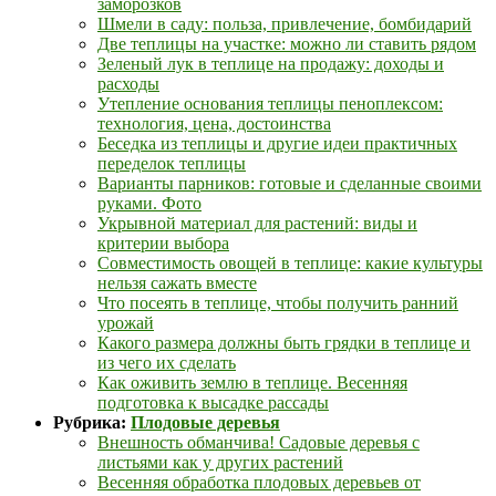
заморозков
Шмели в саду: польза, привлечение, бомбидарий
Две теплицы на участке: можно ли ставить рядом
Зеленый лук в теплице на продажу: доходы и
расходы
Утепление основания теплицы пеноплексом:
технология, цена, достоинства
Беседка из теплицы и другие идеи практичных
переделок теплицы
Варианты парников: готовые и сделанные своими
руками. Фото
Укрывной материал для растений: виды и
критерии выбора
Совместимость овощей в теплице: какие культуры
нельзя сажать вместе
Что посеять в теплице, чтобы получить ранний
урожай
Какого размера должны быть грядки в теплице и
из чего их сделать
Как оживить землю в теплице. Весенняя
подготовка к высадке рассады
Рубрика:
Плодовые деревья
Внешность обманчива! Садовые деревья с
листьями как у других растений
Весенняя обработка плодовых деревьев от