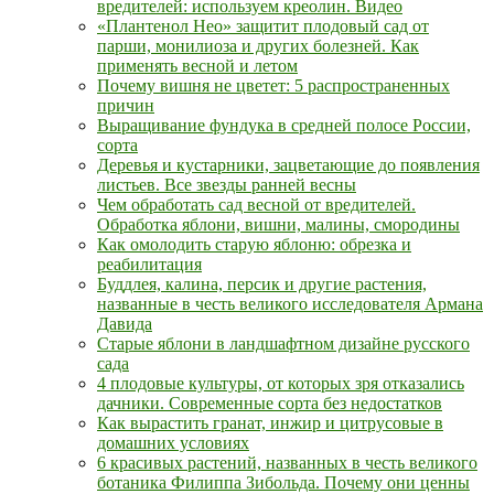
вредителей: используем креолин. Видео
«Плантенол Нео» защитит плодовый сад от
парши, монилиоза и других болезней. Как
применять весной и летом
Почему вишня не цветет: 5 распространенных
причин
Выращивание фундука в средней полосе России,
сорта
Деревья и кустарники, зацветающие до появления
листьев. Все звезды ранней весны
Чем обработать сад весной от вредителей.
Обработка яблони, вишни, малины, смородины
Как омолодить старую яблоню: обрезка и
реабилитация
Буддлея, калина, персик и другие растения,
названные в честь великого исследователя Армана
Давида
Старые яблони в ландшафтном дизайне русского
сада
4 плодовые культуры, от которых зря отказались
дачники. Современные сорта без недостатков
Как вырастить гранат, инжир и цитрусовые в
домашних условиях
6 красивых растений, названных в честь великого
ботаника Филиппа Зибольда. Почему они ценны