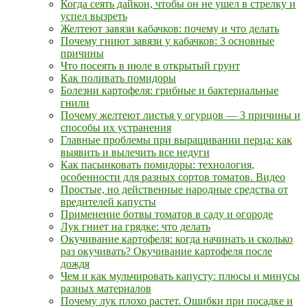
Когда сеять дайкон, чтобы он не ушел в стрелку и
успел вызреть
Желтеют завязи кабачков: почему и что делать
Почему гниют завязи у кабачков: 3 основные
причины
Что посеять в июле в открытый грунт
Как поливать помидоры
Болезни картофеля: грибные и бактериальные
гнили
Почему желтеют листья у огурцов — 3 причины и
способы их устранения
Главные проблемы при выращивании перца: как
выявить и вылечить все недуги
Как пасынковать помидоры: технология,
особенности для разных сортов томатов. Видео
Простые, но действенные народные средства от
вредителей капусты
Применение ботвы томатов в саду и огороде
Лук гниет на грядке: что делать
Окучивание картофеля: когда начинать и сколько
раз окучивать? Окучивание картофеля после
дождя
Чем и как мульчировать капусту: плюсы и минусы
разных материалов
Почему лук плохо растет. Ошибки при посадке и