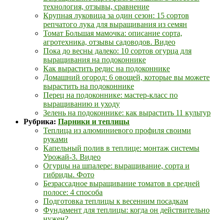
технология, отзывы, сравнение
Крупная луковица за один сезон: 15 сортов
репчатого лука для выращивания из семян
Томат Большая мамочка: описание сорта,
агротехника, отзывы садоводов. Видео
Пока до весны далеко: 10 сортов огурца для
выращивания на подоконнике
Как вырастить редис на подоконнике
Домашний огород: 6 овощей, которые вы можете
вырастить на подоконнике
Перец на подоконнике: мастер-класс по
выращиванию и уходу
Зелень на подоконнике: как вырастить 11 культур
Рубрика:
Парники и теплицы
Теплица из алюминиевого профиля своими
руками
Капельный полив в теплице: монтаж системы
Урожай-3. Видео
Огурцы на шпалере: выращивание, сорта и
гибриды. Фото
Безрассадное выращивание томатов в средней
полосе: 4 способа
Подготовка теплицы к весенним посадкам
Фундамент для теплицы: когда он действительно
нужен?