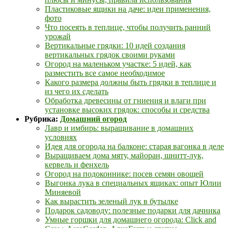
Пластиковые ящики на даче: идеи применения,
фото
Что посеять в теплице, чтобы получить ранний
урожай
Вертикальные грядки: 10 идей создания
вертикальных грядок своими руками
Огород на маленьком участке: 5 идей, как
разместить все самое необходимое
Какого размера должны быть грядки в теплице и
из чего их сделать
Обработка древесины от гниения и влаги при
установке высоких грядок: способы и средства
Рубрика:
Домашний огород
Лавр и имбирь: выращивание в домашних
условиях
Идея для огорода на балконе: старая вагонка в деле
Выращиваем дома мяту, майоран, шнитт-лук,
кервель и фенхель
Огород на подоконнике: посев семян овощей
Выгонка лука в специальных ящиках: опыт Юлии
Миняевой
Как вырастить зеленый лук в бутылке
Подарок садоводу: полезные подарки для дачника
Умные горшки для домашнего огорода: Click and