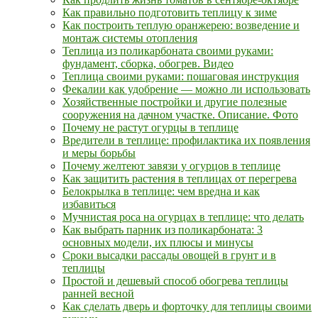
Как правильно подготовить теплицу к зиме
Как построить теплую оранжерею: возведение и
монтаж системы отопления
Теплица из поликарбоната своими руками:
фундамент, сборка, обогрев. Видео
Теплица своими руками: пошаговая инструкция
Фекалии как удобрение — можно ли использовать
Хозяйственные постройки и другие полезные
сооружения на дачном участке. Описание. Фото
Почему не растут огурцы в теплице
Вредители в теплице: профилактика их появления
и меры борьбы
Почему желтеют завязи у огурцов в теплице
Как защитить растения в теплицах от перегрева
Белокрылка в теплице: чем вредна и как
избавиться
Мучнистая роса на огурцах в теплице: что делать
Как выбрать парник из поликарбоната: 3
основных модели, их плюсы и минусы
Сроки высадки рассады овощей в грунт и в
теплицы
Простой и дешевый способ обогрева теплицы
ранней весной
Как сделать дверь и форточку для теплицы своими