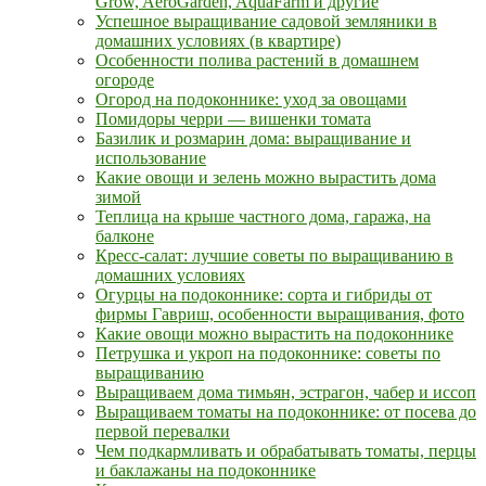
Grow, AeroGarden, AquaFarm и другие
Успешное выращивание садовой земляники в
домашних условиях (в квартире)
Особенности полива растений в домашнем
огороде
Огород на подоконнике: уход за овощами
Помидоры черри — вишенки томата
Базилик и розмарин дома: выращивание и
использование
Какие овощи и зелень можно вырастить дома
зимой
Теплица на крыше частного дома, гаража, на
балконе
Кресс-салат: лучшие советы по выращиванию в
домашних условиях
Огурцы на подоконнике: сорта и гибриды от
фирмы Гавриш, особенности выращивания, фото
Какие овощи можно вырастить на подоконнике
Петрушка и укроп на подоконнике: советы по
выращиванию
Выращиваем дома тимьян, эстрагон, чабер и иссоп
Выращиваем томаты на подоконнике: от посева до
первой перевалки
Чем подкармливать и обрабатывать томаты, перцы
и баклажаны на подоконнике