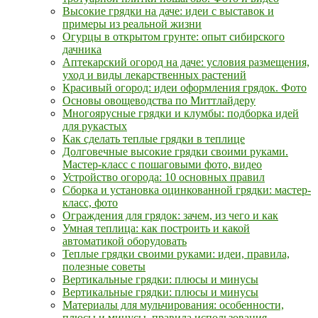
Высокие грядки на даче: идеи с выставок и
примеры из реальной жизни
Огурцы в открытом грунте: опыт сибирского
дачника
Аптекарский огород на даче: условия размещения,
уход и виды лекарственных растений
Красивый огород: идеи оформления грядок. Фото
Основы овощеводства по Миттлайдеру
Многоярусные грядки и клумбы: подборка идей
для рукастых
Как сделать теплые грядки в теплице
Долговечные высокие грядки своими руками.
Мастер-класс с пошаговыми фото, видео
Устройство огорода: 10 основных правил
Сборка и установка оцинкованной грядки: мастер-
класс, фото
Ограждения для грядок: зачем, из чего и как
Умная теплица: как построить и какой
автоматикой оборудовать
Теплые грядки своими руками: идеи, правила,
полезные советы
Вертикальные грядки: плюсы и минусы
Вертикальные грядки: плюсы и минусы
Материалы для мульчирования: особенности,
плюсы и минусы, правила использования