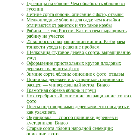
Гусеницы на яблоне. Чем обработать яблоню от
гусениц
Летние сорта яблонь: описание с фото, отзывы
Мелкоплодные яблони для сада: чем китайки
отличаются от ранеток и что такое крэбы
Рябина — чудо России. Как и зачем выращивать
рябину на участке
25 вопросов о выращивании вишни. Разбираем
тонкости ухода и решение проблем
Шелковица (тутовое дерево): сорта, выращивание,
уход
Оформление приствольных кругов плодовых
деревьев: варианты, фото
Зимние сорта яблонь: описание с фото, отзывы
Прививка деревьев и кустарников: прививка в
расщеп — универсальный метод. Видео
Грамотная обрезка яблонь и груш
Лох серебристый: описание, выращивание, сорта с
фото
Цветы под плодовыми деревьями: что посадить и
как ухаживать
Окулировка — способ прививки деревьев и
кустарников. Видео
Старые сорта яблони народной селекции:
описание, фото