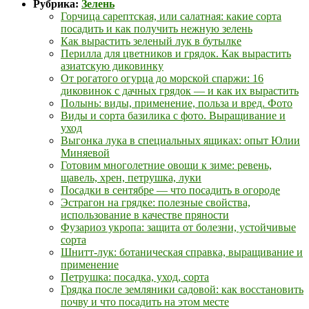
Рубрика:
Зелень
Горчица сарептская, или салатная: какие сорта
посадить и как получить нежную зелень
Как вырастить зеленый лук в бутылке
Перилла для цветников и грядок. Как вырастить
азиатскую диковинку
От рогатого огурца до морской спаржи: 16
диковинок с дачных грядок — и как их вырастить
Полынь: виды, применение, польза и вред. Фото
Виды и сорта базилика с фото. Выращивание и
уход
Выгонка лука в специальных ящиках: опыт Юлии
Миняевой
Готовим многолетние овощи к зиме: ревень,
щавель, хрен, петрушка, луки
Посадки в сентябре — что посадить в огороде
Эстрагон на грядке: полезные свойства,
использование в качестве пряности
Фузариоз укропа: защита от болезни, устойчивые
сорта
Шнитт-лук: ботаническая справка, выращивание и
применение
Петрушка: посадка, уход, сорта
Грядка после земляники садовой: как восстановить
почву и что посадить на этом месте