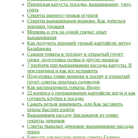
Пекинская капуста: посадка, выращивание, уход,
сорта
Секреты раннего урожая огурцов
Секреты выращивания моркови. Как добиться
хороших урожаев
Морковь и лук на одной грядке: опыт
выращивания
Как получить хороший урожай картофеля: метод
Балабанова
Сажаем томаты в теплицу и открытый грунт:
сроки, подготовка почвы и другие нюансы
7 проблем при выращивании рассады капусты. В
чем причина и как все исправить
Подготовка семян моркови к посеву в открытый
грунт: советы опытных садоводов
Как распикировать томаты. Видео
22 вопроса о проращивании картофеля: когда и как
готовить клубни к посадке
Сажать нельзя замачивать, или Как заставить
перцы быстрее взойти
Выращиваем рассаду баклажанов из семян:
секреты дачников
Советы бывалых дачников: выращивание рассады
перца
Емкости для рассады перца: советы Галины