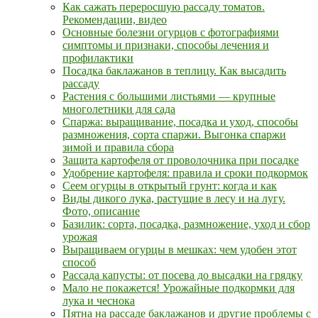
Как сажать переросшую рассаду томатов.
Рекомендации, видео
Основные болезни огурцов с фотографиями
симптомы и признаки, способы лечения и
профилактики
Посадка баклажанов в теплицу. Как высадить
рассаду
Растения с большими листьями — крупные
многолетники для сада
Спаржа: выращивание, посадка и уход, способы
размножения, сорта спаржи. Выгонка спаржи
зимой и правила сбора
Защита картофеля от проволочника при посадке
Удобрение картофеля: правила и сроки подкормок
Сеем огурцы в открытый грунт: когда и как
Виды дикого лука, растущие в лесу и на лугу.
Фото, описание
Базилик: сорта, посадка, размножение, уход и сбор
урожая
Выращиваем огурцы в мешках: чем удобен этот
способ
Рассада капусты: от посева до высадки на грядку
Мало не покажется! Урожайные подкормки для
лука и чеснока
Пятна на рассаде баклажанов и другие проблемы с