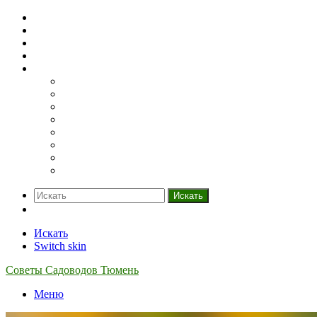
Домашний огород
Парники и теплицы
Деревья
Кустарники
Ещё
Грядки
Овощи
Зелень
Полив
Рассада
Саженцы
Семена
Удобрения
Искать
Switch skin
Искать
Switch skin
Советы Садоводов Тюмень
Меню