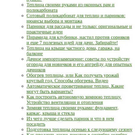
Теплица своими руками из оконных рам и
поликарбоната
Сотовый поликарбонат для теплиц и парников:
нюансы выбора и монтажа
Парники для рассады и не только: оригинальные и
практичные идеи
Пирамида для клубники, настил против сорняков
и еще 7 полезных идей для дачи. Забирайте!
Теплица на крыше частного дома, гаража, на
балконе
Дачное импортозамещение: советы по устройству
огорода для новичков и его апгрейду для опытных
дачников
Обогрев теплицы, или Как получать урожай
круглый год. Способы обогрева. Видео
Автоматическое проветривание теплиц. Какие
могут быть варианты?
Как построить автономную зимнюю теплицу.
Устройство вентиляции и отопления
Зимняя теплица своими руками: фундамент,
каркас, крыша и стекла
Из чего лучше сделать парник и что в нем
посадить
Подготовка теплицы осенью к следующему сезону
Как продлить жизнь томатов в сентябре-октябре