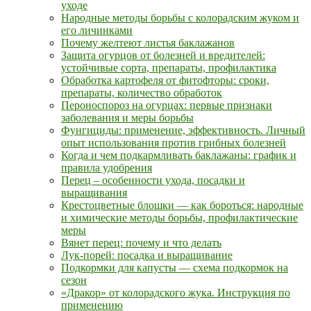
уходе
Народные методы борьбы с колорадским жуком и
его личинками
Почему желтеют листья баклажанов
Защита огурцов от болезней и вредителей:
устойчивые сорта, препараты, профилактика
Обработка картофеля от фитофторы: сроки,
препараты, количество обработок
Пероноспороз на огурцах: первые признаки
заболевания и меры борьбы
Фунгициды: применение, эффективность. Личный
опыт использования против грибных болезней
Когда и чем подкармливать баклажаны: график и
правила удобрения
Перец – особенности ухода, посадки и
выращивания
Крестоцветные блошки — как бороться: народные
и химические методы борьбы, профилактические
меры
Вянет перец: почему и что делать
Лук-порей: посадка и выращивание
Подкормки для капусты — схема подкормок на
сезон
«Дракор» от колорадского жука. Инструкция по
применению