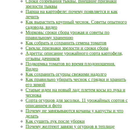
Сроки созревания тыквы. Внешние признаки
зрелости тыквы
Парша на картофеле: почему появляется и как
лечить
Как вырастить крупный чеснок. Советы опытного
садовода, видео
Морковь: сроки сбора урожая и советы по
правильному хранению
Как собрать и сохранить семена томатов
Свекла: признаки зрелости и сроки сбора
Адретта: описание урожайного сорта картофеля,
отзывы дачников
Подкормка томатов во время плодоношения.
Видео
Как сохранить огурцы свежими надолго
Как правильно убирать чеснок с грядки и хранить
его зимой
Старые идеи на новый лад: плетем косы из лука и
чеснока
Сорта огурцов для засолки. 11 урожайных сортов с
описанием и фото
Почему не завязываются кочаны у капусты и что
делать
Как сушить лук после уборки
Почему желтеют завязи у огурцов в теплице