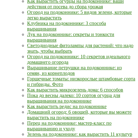
Как вырастить огурцы на подоконнике: ваши
действия от посева до сбора урожая
Огород на подоконнике: 5 видов зелени, которые
легко вырастить
Клубника на подоконнике: 3 способа
выращивания
Лук на подоконнике: секреты и тонкости
выращивания
Светодиодные фитолампы для растений: что надо
знать, чтобы выбрать
Огород на подоконнике: 10 секретов идеального
домашнего огорода
Выращивание петрушки на подоконнике: из
семян, из корнеплодов
Горшечные томаты: низкорослые штамбовые сорта
и гибриды. Фото
Как вырастить микрозелень дома: 6 способов
Пока до весны далеко: 10 сортов огурца для
выращивания на подоконнике
Как вырастить редис на подоконнике
Домашний огород: 6 овощей, которые вы можете
вырастить на подоконнике
Перец на подоконнике: мастер-класс по
выращиванию и уходу
Зелень на подоконнике: как вырастить 11 культур