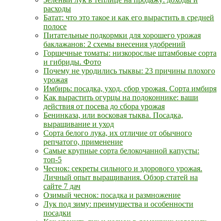
расходы
Батат: что это такое и как его вырастить в средней
полосе
Питательные подкормки для хорошего урожая
баклажанов: 2 схемы внесения удобрений
Горшечные томаты: низкорослые штамбовые сорта
и гибриды. Фото
Почему не уродились тыквы: 23 причины плохого
урожая
Имбирь: посадка, уход, сбор урожая. Сорта имбиря
Как вырастить огурцы на подоконнике: ваши
действия от посева до сбора урожая
Бенинказа, или восковая тыква. Посадка,
выращивание и уход
Сорта белого лука, их отличие от обычного
репчатого, применение
Самые крупные сорта белокочанной капусты:
топ-5
Чеснок: секреты сильного и здорового урожая.
Личный опыт выращивания. Обзор статей на
сайте 7 дач
Озимый чеснок: посадка и размножение
Лук под зиму: преимущества и особенности
посадки