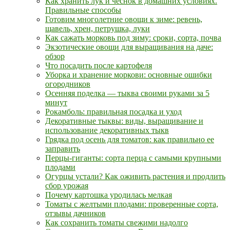
Как хранить лук и чеснок в домашних условиях.
Правильные способы
Готовим многолетние овощи к зиме: ревень,
щавель, хрен, петрушка, луки
Как сажать морковь под зиму: сроки, сорта, почва
Экзотические овощи для выращивания на даче:
обзор
Что посадить после картофеля
Уборка и хранение моркови: основные ошибки
огородников
Осенняя поделка — тыква своими руками за 5
минут
Рокамболь: правильная посадка и уход
Декоративные тыквы: виды, выращивание и
использование декоративных тыкв
Грядка под осень для томатов: как правильно ее
заправить
Перцы-гиганты: сорта перца с самыми крупными
плодами
Огурцы устали? Как оживить растения и продлить
сбор урожая
Почему картошка уродилась мелкая
Томаты с желтыми плодами: проверенные сорта,
отзывы дачников
Как сохранить томаты свежими надолго