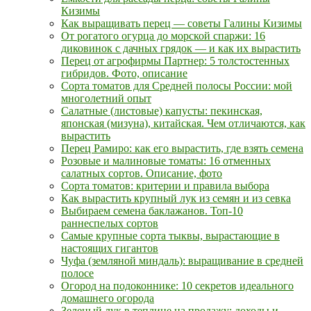
Кизимы
Как выращивать перец — советы Галины Кизимы
От рогатого огурца до морской спаржи: 16
диковинок с дачных грядок — и как их вырастить
Перец от агрофирмы Партнер: 5 толстостенных
гибридов. Фото, описание
Сорта томатов для Средней полосы России: мой
многолетний опыт
Салатные (листовые) капусты: пекинская,
японская (мизуна), китайская. Чем отличаются, как
вырастить
Перец Рамиро: как его вырастить, где взять семена
Розовые и малиновые томаты: 16 отменных
салатных сортов. Описание, фото
Сорта томатов: критерии и правила выбора
Как вырастить крупный лук из семян и из севка
Выбираем семена баклажанов. Топ-10
раннеспелых сортов
Самые крупные сорта тыквы, вырастающие в
настоящих гигантов
Чуфа (земляной миндаль): выращивание в средней
полосе
Огород на подоконнике: 10 секретов идеального
домашнего огорода
Зеленый лук в теплице на продажу: доходы и