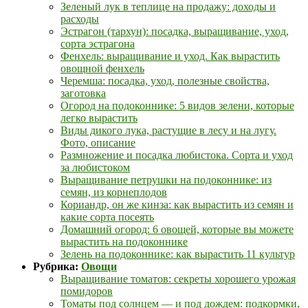
Зеленый лук в теплице на продажу: доходы и
расходы
Эстрагон (тархун): посадка, выращивание, уход,
сорта эстрагона
Фенхель: выращивание и уход. Как вырастить
овощной фенхель
Черемша: посадка, уход, полезные свойства,
заготовка
Огород на подоконнике: 5 видов зелени, которые
легко вырастить
Виды дикого лука, растущие в лесу и на лугу.
Фото, описание
Размножение и посадка любистока. Сорта и уход
за любистоком
Выращивание петрушки на подоконнике: из
семян, из корнеплодов
Кориандр, он же кинза: как вырастить из семян и
какие сорта посеять
Домашний огород: 6 овощей, которые вы можете
вырастить на подоконнике
Зелень на подоконнике: как вырастить 11 культур
Рубрика:
Овощи
Выращивание томатов: секреты хорошего урожая
помидоров
Томаты под солнцем — и под дождем: подкормки,