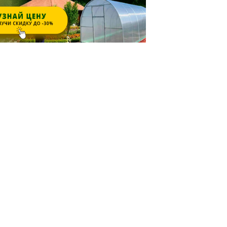
ров
Сохраните себе удобную таблицу
е работают при любой погоде
то делать