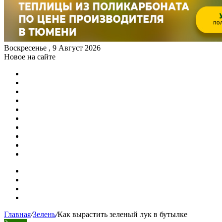
Воскресенье , 9 Август 2026
Новое на сайте
Лавр и имбирь: выращивание в домашних условиях
Выращивание томатов в грядах-коробах. Советы
Выращивание в мешках: за и против (видео)
Идея для огорода на балконе: старая вагонка в деле
Теплица из алюминиевого профиля своими руками
Как размножить крыжовник отводками
Выращивание томатов: секреты хорошего урожая помидо
Отмеряем удобрения ложками и спичечными коробками. 
Томаты под солнцем — и под дождем: подкормки, которы
Вершинная гниль: гниют помидоры на кусте с кончика. Ч
Карта сайта
Контакты
Главная
/
Зелень
/
Как вырастить зеленый лук в бутылке