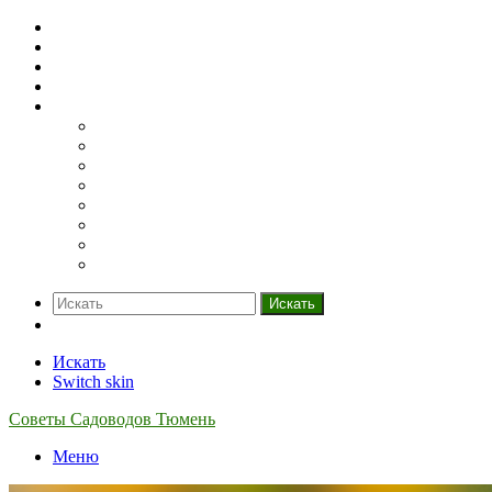
Домашний огород
Парники и теплицы
Деревья
Кустарники
Ещё
Грядки
Овощи
Зелень
Полив
Рассада
Саженцы
Семена
Удобрения
Искать
Switch skin
Искать
Switch skin
Советы Садоводов Тюмень
Меню