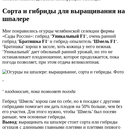
Сорта и гибриды для выращивания на
шпалере
Мне понравились огурцы челябинской селекции фирмы
«Сады России»: гибрид ‘
Уникальный F1
‘, очень ранний
гибрид ‘
Братишка F1
‘ и гибрид–опылитель ‘
Шмель F1
‘.
‘Братишка’ хорош в засоле, хоть кожица у него нежная.
‘Уникальный’ дает обильный ранний урожай, но это не
останавливает плодоношение, которое продолжается, пока
погода позволяет, при этом отдача великолепная.
‘
‘
плодоносит, пока позволяет погода
Гибрид ‘Шмель’ хорош сам по себе, но в посадке с другими
гибридами помогает им дать плодов на 50% больше, чем без
его участия. Для этого нужно, чтобы ‘Шмель’ был посеян
раньше, чем основные гибриды.
Вывод
: выращивать на шпалере стоит сорта или гибриды
огурцов с длинными главными плетями и плетями первого