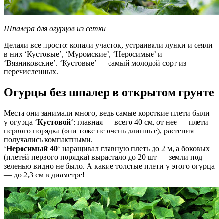
Шпалера для огурцов из сетки
Делали все просто: копали участок, устраивали лунки и сеяли
в них ‘Кустовые’, ‘Муромские’, ‘Неросимые’ и
‘Вязниковские’. ‘Кустовые’ — самый молодой сорт из
перечисленных.
Огурцы без шпалер в открытом грунте
Места они занимали много, ведь самые короткие плети были
у огурца ‘
Кустовой
‘: главная — всего 40 см, от нее — плети
первого порядка (они тоже не очень длинные), растения
получались компактными.
‘
Неросимый 40
‘ наращивал главную плеть до 2 м, а боковых
(плетей первого порядка) вырастало до 20 шт — земли под
зеленью видно не было. А какие толстые плети у этого огурца
— до 2,3 см в диаметре!