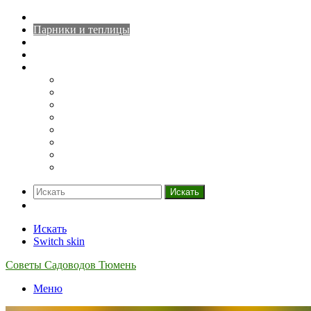
Домашний огород
Парники и теплицы
Деревья
Кустарники
Ещё
Грядки
Овощи
Зелень
Полив
Рассада
Саженцы
Семена
Удобрения
Искать
Switch skin
Искать
Switch skin
Советы Садоводов Тюмень
Меню