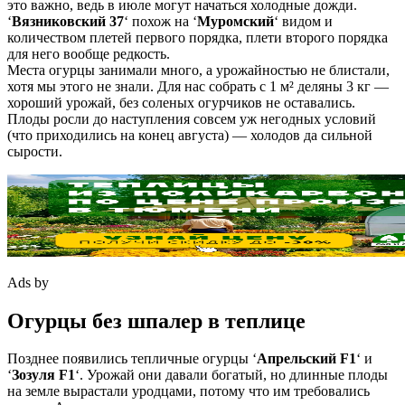
это важно, ведь в июле могут начаться холодные дожди.
‘
Вязниковский 37
‘ похож на ‘
Муромский
‘ видом и
количеством плетей первого порядка, плети второго порядка
для него вообще редкость.
Места огурцы занимали много, а урожайностью не блистали,
хотя мы этого не знали. Для нас собрать с 1 м² деляны 3 кг —
хороший урожай, без соленых огурчиков не оставались.
Плоды росли до наступления совсем уж негодных условий
(что приходились на конец августа) — холодов да сильной
сырости.
Ads by
Огурцы без шпалер в теплице
Позднее появились тепличные огурцы ‘
Апрельский F1
‘ и
‘
Зозуля F1
‘. Урожай они давали богатый, но длинные плоды
на земле вырастали уродцами, потому что им требовались