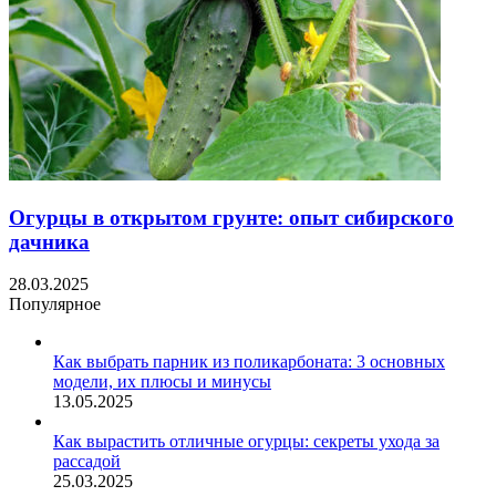
Огурцы в открытом грунте: опыт сибирского
дачника
28.03.2025
Популярное
Как выбрать парник из поликарбоната: 3 основных
модели, их плюсы и минусы
13.05.2025
Как вырастить отличные огурцы: секреты ухода за
рассадой
25.03.2025