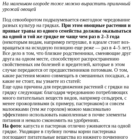
На маленьком огороде тоже можно вырастить приличный
урожай овощей
Под севооборотом подразумевается ежегодное чередование
разных культур на грядках.
При этом овощные растения и
пряные травы из одного семейства должны оказываться
на одной и той же грядке не чаще чем раз в 2–3 года
(некоторым видам, например петрушке, в идеале стоит воз-
вращаться на исходную позицию еще реже — раз в 4–5 лет).
Все дело в том, что близкие родственники, сменяющие друг
друга на одном месте, способствуют распространению
свойственных им болезней и вредителей, которые в этом
случае передаются от предшественников потомкам. О том,
какие растения можно совмещать в смешанных посадках, а
какие не стоит, вы узнаете из статей:
Еще одна причина для передвижения растений с грядки на
грядку следующая: благодаря чередованию потребляющих
много питательных веществ видов, например сельдерея, с
менее прожорливыми (к примеру, пастернаком) и совсем
малоежками (тем же горохом) можно максимально
эффективно использовать накопленные в почве элементы
питания и немало сэкономить на удобрениях.
На фото
: капуста и пастернак отлично уживаются на одной
грядке. Уходящие в глубину почвы корни пастернака
поглощают питательные вещества из нижнего почвенного