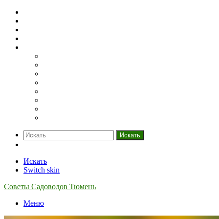
Домашний огород
Парники и теплицы
Деревья
Кустарники
Ещё
Грядки
Овощи
Зелень
Полив
Рассада
Саженцы
Семена
Удобрения
Искать
Switch skin
Искать
Switch skin
Советы Садоводов Тюмень
Меню